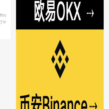
赞(
0
)
不了IP