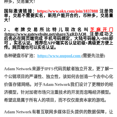
种多，交易量大！
国际邀请链接：
https://www.okx.com/join/1837888
注册简
单，交易不需要实名，新用户能开合约，
币种多，交易量
大！
2、老牌交易所比特儿现改名叫
芝麻开门
:
https://www.gatewebsite.net/share/XgRDAQ8
注册成功之
后务必在网页端完成 手机号码绑定，大陆号码输入+086即
可 ，实名认证。推荐在APP端实名认证初级+高级更方便上
传。网页端也可以实名认证。
各种硬盘币矿池：
https://www.uupool.com
(需要先注册)
Adam Network来源于IPFS代码贡献者独立开发，更了解一
个公链项目的严谨性、独立性，该如何去创造一个去中心化
价值存储网络。对于Adam Network我们设计了更精妙的经
济模型，针对加密市场只注重技术的开发而忽略经济模型。
希望这是属于所有人的项目，而不仅仅是资本家的游戏。
Adam Network有着互联网多媒体巨头提供的数据保障，让