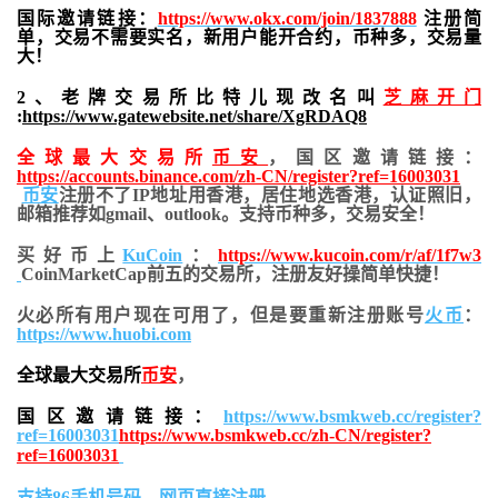
国际邀请链接：
https://www.okx.com/join/1837888
注册简
单，交易不需要实名，新用户能开合约，
币种多，交易量
大！
2、老牌交易所比特儿现改名叫
芝麻开门
:
https://www.gatewebsite.net/share/XgRDAQ8
全球最大交易所
币安
，国区邀请链接：
https://accounts.binance.com/zh-CN/register?ref=16003031
币安
注册不了IP地址用香港，居住地
选香港，认证照旧，
邮箱推荐如gmail、outlook。支持币种多，交易安全！
买好币上
KuCoin
：
https://www.kucoin.com/r/af/1f7w3
CoinMarketCap前五的交易所，注册友好操简单快捷！
火必所有用户现在可用了，但是要重新注册账号
火币
：
https://www.huobi.com
全球最大交易所
币安
，
国区邀请链接：
https://www.bsmkweb.cc/register?
ref=16003031
https://www.bsmkweb.cc/zh-CN/register?
ref=16003031
支持86手机号码，网页直接注册。