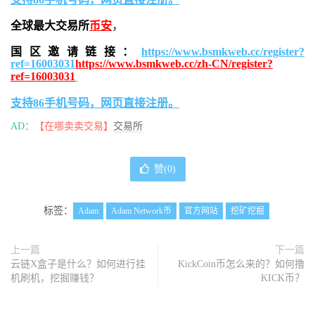
全球最大交易所
币安
，
国区邀请链接：
https://www.bsmkweb.cc/register?
ref=16003031
https://www.bsmkweb.cc/zh-CN/register?
ref=16003031
支持86手机号码，网页直接注册。
AD：
【在哪卖卖交易】
交易所
赞(
0
)
标签：
Adam
Adam Network币
官方网站
挖矿挖掘
上一篇
下一篇
云链X盒子是什么？如何进行挂
KickCoin币怎么来的？如何撸
机刷机，挖掘赚钱？
KICK币？