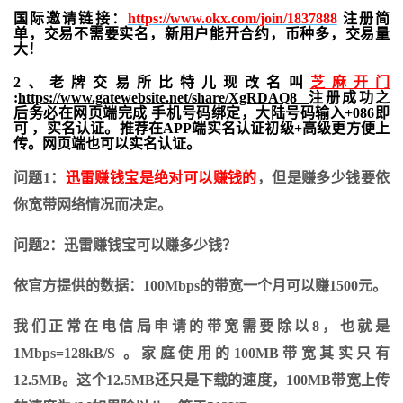
国际邀请链接：
https://www.okx.com/join/1837888
注册简
单，交易不需要实名，新用户能开合约，
币种多，交易量
大！
2、老牌交易所比特儿现改名叫
芝麻开门
:
https://www.gatewebsite.net/share/XgRDAQ8
注册成功之
后务必在网页端完成 手机号码绑定，大陆号码输入+086即
可 ，实名认证。推荐在APP端实名认证初级+高级更方便上
传。网页端也可以实名认证。
问题1：
迅雷赚钱宝是绝对可以赚钱的
，但是赚多少钱要依
你宽带网络情况而决定。
问题2：迅雷赚钱宝可以赚多少钱？
依官方提供的数据：100Mbps的带宽一个月可以赚1500元。
我们正常在电信局申请的带宽需要除以8，也就是
1Mbps=128kB/S 。家庭使用的100MB带宽其实只有
12.5MB。这个12.5MB还只是下载的速度，100MB带宽上传