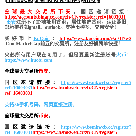
:
https://www.gatewebsite.net/share/XgRDAQ8
全球最大交易所
币安
，国区邀请链接：
https://accounts.binance.com/zh-CN/register?ref=16003031
币安
注册不了IP地址用香港，居住地
选香港，认证照旧，
邮箱推荐如gmail、outlook。支持币种多，交易安全！
买好币上
KuCoin
：
https://www.kucoin.com/r/af/1f7w3
CoinMarketCap前五的交易所，注册友好操简单快捷！
火必所有用户现在可用了，但是要重新注册账号
火币
：
https://www.huobi.com
全球最大交易所
币安
，
国区邀请链接：
https://www.bsmkweb.cc/register?
ref=16003031
https://www.bsmkweb.cc/zh-CN/register?
ref=16003031
支持86手机号码，网页直接注册。
全球最大交易所
币安
，
国区邀请链接：
https://www.bsmkweb.cc/register?
ref=16003031
https://www.bsmkweb.cc/zh-CN/register?