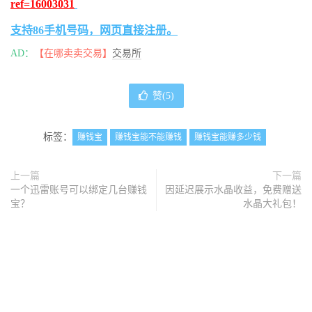
ref=16003031
支持86手机号码，网页直接注册。
AD：
【在哪卖卖交易】
交易所
赞(
5
)
标签：
赚钱宝
赚钱宝能不能赚钱
赚钱宝能赚多少钱
上一篇
下一篇
一个迅雷账号可以绑定几台赚钱
因延迟展示水晶收益，免费赠送
宝？
水晶大礼包！