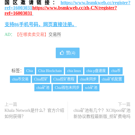
国区邀请链接：
https://www.bsmkweb.cc/register?
ref=16003031
https://www.bsmkweb.cc/zh-CN/register?
ref=16003031
支持86手机号码，网页直接注册。
AD：
【在哪卖卖交易】
交易所
赞(
4
)
标签：
Chia
Chia Blockchain
chia linux
chia p盘速度
chia币
chia币交易
Chia挖矿
Chia挖矿教程
chia未同步
chia矿机配置
chia矿池
Chia钱包未同步
xch矿池
上一篇
下一篇
Khala Network是什么？官方介绍
chia矿池有几个？XCHpool矿池
如何获得？
新协议教程最新版_挖矿费电吗