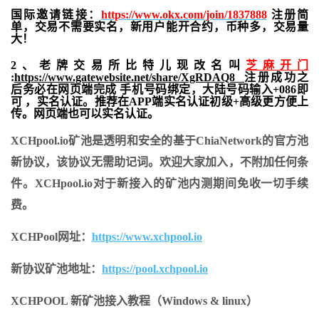
国际邀请链接：
https://www.okx.com/join/1837888
注册简
单，交易不需要实名，新用户能开合约，
币种多，交易量
大！
2、老牌交易所比特儿现改名叫
芝麻开门
:
https://www.gatewebsite.net/share/XgRDAQ8
注册成功之
后务必在网页端完成 手机号码绑定，大陆号码输入+086即
可 ，实名认证。推荐在APP端实名认证初级+高级更方便上
传。网页端也可以实名认证。
XCHpool.io矿池是透明和安全的基于ChiaNetwork的官方池
新协议，该协议无需助记词。欢迎大家加入，不附加任何条
件。XCHpool.io对于新接入的矿池内测期间免收一切手续
费。
XCHPool网址：
https://www.xchpool.io
新协议矿池地址：
https://pool.xchpool.io
XCHPOOL 新矿池接入教程（Windows & linux）