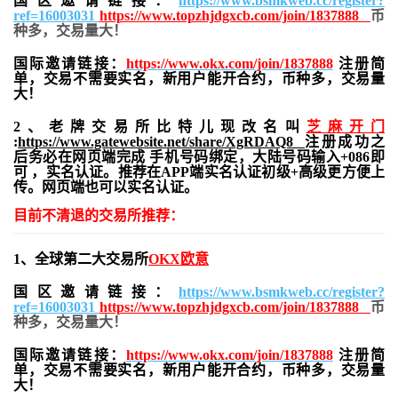
国区邀请链接：
https://www.bsmkweb.cc/register?
ref=16003031
https://www.topzhjdgxcb.com/join/1837888
币
种多，交易量大！
国际邀请链接：
https://www.okx.com/join/1837888
注册简
单，交易不需要实名，新用户能开合约，
币种多，交易量
大！
2、老牌交易所比特儿现改名叫
芝麻开门
:
https://www.gatewebsite.net/share/XgRDAQ8
注册成功之
后务必在网页端完成 手机号码绑定，大陆号码输入+086即
可 ，实名认证。推荐在APP端实名认证初级+高级更方便上
传。网页端也可以实名认证。
目前不清退的交易所推荐：
1、全球第二大交易所
OKX欧意
国区邀请链接：
https://www.bsmkweb.cc/register?
ref=16003031
https://www.topzhjdgxcb.com/join/1837888
币
种多，交易量大！
国际邀请链接：
https://www.okx.com/join/1837888
注册简
单，交易不需要实名，新用户能开合约，
币种多，交易量
大！