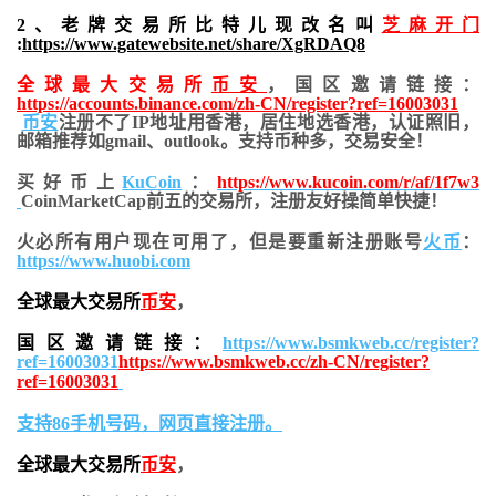
2、老牌交易所比特儿现改名叫
芝麻开门
:
https://www.gatewebsite.net/share/XgRDAQ8
全球最大交易所
币安
，国区邀请链接：
https://accounts.binance.com/zh-CN/register?ref=16003031
币安
注册不了IP地址用香港，居住地
选香港，认证照旧，
邮箱推荐如gmail、outlook。支持币种多，交易安全！
买好币上
KuCoin
：
https://www.kucoin.com/r/af/1f7w3
CoinMarketCap前五的交易所，注册友好操简单快捷！
火必所有用户现在可用了，但是要重新注册账号
火币
：
https://www.huobi.com
全球最大交易所
币安
，
国区邀请链接：
https://www.bsmkweb.cc/register?
ref=16003031
https://www.bsmkweb.cc/zh-CN/register?
ref=16003031
支持86手机号码，网页直接注册。
全球最大交易所
币安
，