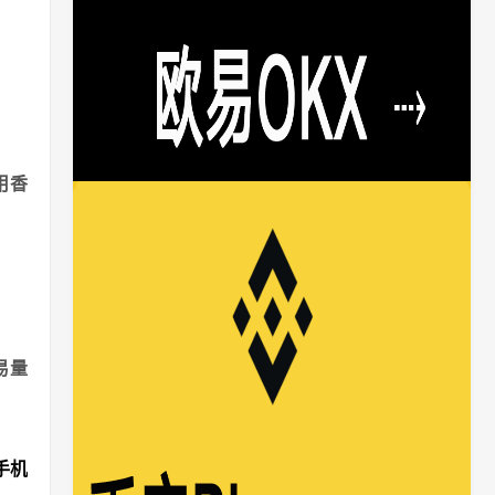
用香
易量
手机