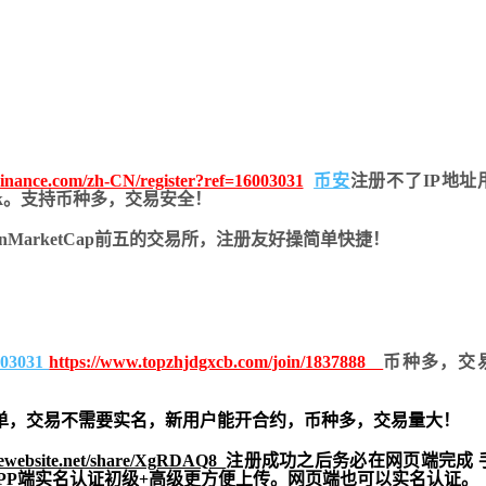
.binance.com/zh-CN/register?ref=16003031
币安
注册不了IP地址
look。支持币种多，交易安全！
inMarketCap前五的交易所，注册友好操简单快捷！
6003031
https://www.topzhjdgxcb.com/join/1837888
币种多，交
单，交易不需要实名，新用户能开合约，
币种多，交易量大！
tewebsite.net/share/XgRDAQ8
注册成功之后务必在网页端完成 
APP端实名认证初级+高级更方便上传。网页端也可以实名认证。