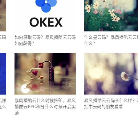
云码
如何获取云码？暴风播酷云云码
什么是云码？暴风播酷云云
如何获得？
什么？
机赚
暴风播酷云什么时候挖矿，暴风
暴风播酷云云码长什么样？
这么
播酷云BFC积分什么时候开启奖
抽中云码的朋友看看
励