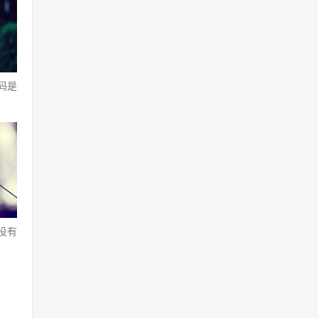
码是
没有