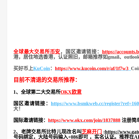
全球最大交易所
币安
，国区邀请链接：
https://accounts
港，居住地
选香港，认证照旧，
邮箱推荐如gmail、out
买好币上
KuCoin
：
https://www.kucoin.com/r/af/1f7w3
Co
目前不清退的交易所推荐：
1、全球第二大交易所
OKX欧意
国区邀请链接：
https://www.bsmkweb.cc/register?ref=1
大！
国际邀请链接：
https://www.okx.com/join/1837888
注册简
2、老牌交易所比特儿现改名叫
芝麻开门
:
https://www.ga
号码绑定，大陆号码输入+086即可 ，实名认证。推荐在