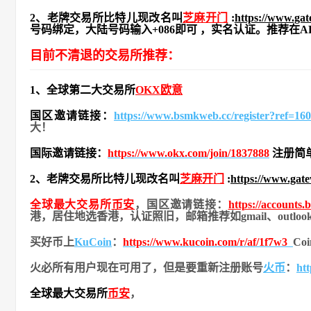
2、老牌交易所比特儿现改名叫
芝麻开门
:
https://www.ga
号码绑定，大陆号码输入+086即可 ，实名认证。推荐在
目前不清退的交易所推荐：
1、全球第二大交易所
OKX欧意
国区邀请链接：
https://www.bsmkweb.cc/register?ref=1
大！
国际邀请链接：
https://www.okx.com/join/1837888
注册简
2、老牌交易所比特儿现改名叫
芝麻开门
:
https://www.gat
全球最大交易所
币安
，国区邀请链接：
https://accounts
港，居住地
选香港，认证照旧，
邮箱推荐如gmail、out
买好币上
KuCoin
：
https://www.kucoin.com/r/af/1f7w3
Co
火必所有用户现在可用了，但是要重新注册账号
火币
：
ht
全球最大交易所
币安
，