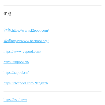
矿池
池鱼:https://www.f2pool.com/
蜜蜂
https://www.beepool.org/
https://www.vvpool.com/
https://uupool.cn/
https://aapool.cn/
https://btccpool.com/?lang=zh
https://bsod.pw/