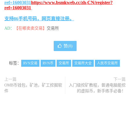
ref=16003031
https://www.bsmkweb.cc/zh-CN/register?
ref=16003031
支持86手机号码，网页直接注册。
AD：
【在哪卖卖交易】
交易所
赞(
8
)
标签：
RVN交易
RVN币
交易所
交易所大全
人民币交易所
上一篇
下一篇
OMB币钱包，矿池，矿工挖掘软
入门级挖矿教程，普通电脑能挖
件
的虚拟币，新手练手必备！