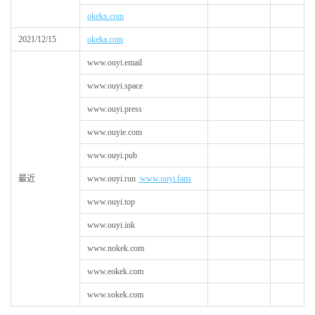
okekx.com
2021/12/15
okeka.com
www.ouyi.email
www.ouyi.space
www.ouyi.press
www.ouyie.com
www.ouyi.pub
最近
www.ouyi.run
www.ouyi.fans
www.ouyi.top
www.ouyi.ink
www.nokek.com
www.eokek.com
www.sokek.com