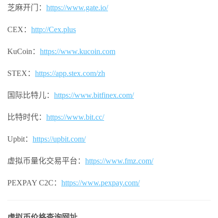
芝麻开门：
https://www.gate.io/
CEX：
http://Cex.plus
KuCoin：
https://www.kucoin.com
STEX：
https://app.stex.com/zh
国际比特儿：
https://www.bitfinex.com/
比特时代：
https://www.bit.cc/
Upbit：
https://upbit.com/
虚拟币量化交易平台：
https://www.fmz.com/
PEXPAY C2C：
https://www.pexpay.com/
虚拟币价格查询网址