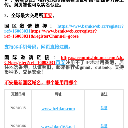
可 ，实名认证。推荐在APP端实名认证初级+高级更方便上
传。网页端也可以实名认证。
2、全球最大交易所
币安
，
国区邀请链接：
https://www.bsmkweb.cc/register?
ref=16003031
https://www.bsmkweb.cc/register?
ref=16003031&registerChannel=goose
支持86手机号码，网页直接注册。
国际邀请链接
：
https://accounts.binance.com/zh-
CN/register?ref=16003031
币安
注册不了IP地址用香港，居
住地
选香港，认证照旧，
邮箱推荐如gmail、outlook。支持
币种多，交易安全！
币安最新国区域名，哪个能用用哪个
更新日期
网址
备注
2022/09/15
验证
www.hzbian.com
2022/09/06
验证
www.bian168.net