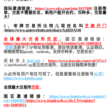
国际邀请链接：
https://www.okx.com/join/1837888
注册简
单，交易不需要实名，新用户能开合约，
币种多，交易量
大！
2、老牌交易所比特儿现改名叫
芝麻开门
:
https://www.gatewebsite.net/share/XgRDAQ8
全球最大交易所
币安
，国区邀请链接：
https://accounts.binance.com/zh-CN/register?ref=16003031
币安
注册不了IP地址用香港，居住地
选香港，认证照旧，
邮箱推荐如gmail、outlook。支持币种多，交易安全！
买好币上
KuCoin
：
https://www.kucoin.com/r/af/1f7w3
CoinMarketCap前五的交易所，注册友好操简单快捷！
火必所有用户现在可用了，但是要重新注册账号
火币
：
https://www.huobi.com
全球最大交易所
币安
，
国区邀请链接：
https://www.bsmkweb.cc/register?
ref=16003031
https://www.bsmkweb.cc/zh-CN/register?
ref=16003031