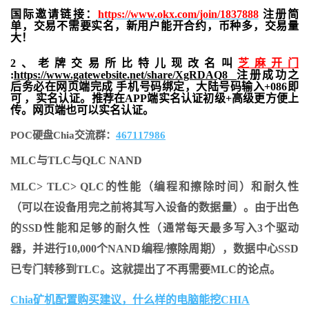
国际邀请链接：
https://www.okx.com/join/1837888
注册简
单，交易不需要实名，新用户能开合约，
币种多，交易量
大！
2、老牌交易所比特儿现改名叫
芝麻开门
:
https://www.gatewebsite.net/share/XgRDAQ8
注册成功之
后务必在网页端完成 手机号码绑定，大陆号码输入+086即
可 ，实名认证。推荐在APP端实名认证初级+高级更方便上
传。网页端也可以实名认证。
POC硬盘Chia交流群：
467117986
MLC与TLC与QLC NAND
MLC> TLC> QLC的性能（编程和擦除时间）和耐久性
（可以在设备用完之前将其写入设备的数据量）。由于出色
的SSD性能和足够的耐久性（通常每天最多写入3个驱动
器，并进行10,000个NAND编程/擦除周期），数据中心SSD
已专门转移到TLC。这就提出了不再需要MLC的论点。
Chia矿机配置购买建议，什么样的电脑能挖CHIA