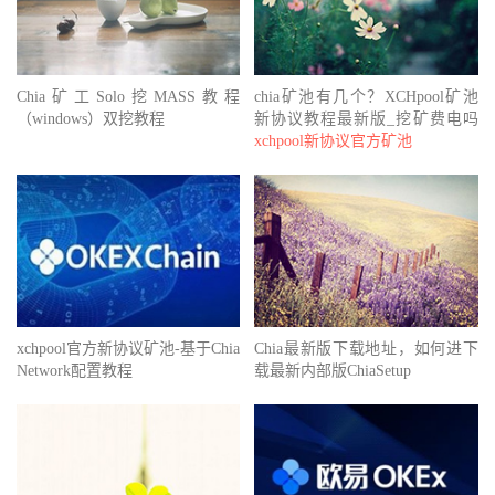
Chia矿工Solo挖MASS教程
chia矿池有几个？XCHpool矿池
（windows）双挖教程
新协议教程最新版_挖矿费电吗
xchpool新协议官方矿池
xchpool官方新协议矿池-基于Chia
Chia最新版下载地址，如何进下
Network配置教程
载最新内部版ChiaSetup