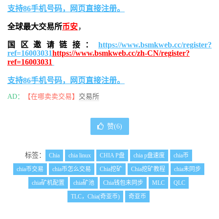
支持86手机号码，网页直接注册。
全球最大交易所
币安
，
国区邀请链接：
https://www.bsmkweb.cc/register?
ref=16003031
https://www.bsmkweb.cc/zh-CN/register?
ref=16003031
支持86手机号码，网页直接注册。
AD：
【在哪卖卖交易】
交易所
赞(
6
)
标签：
Chia
chia linux
CHIA P盘
chia p盘速度
chia币
chia币交易
chia币怎么交易
Chia挖矿
Chia挖矿教程
chia未同步
chia矿机配置
chia矿池
Chia钱包未同步
MLC
QLC
TLC，Chia(奇亚币)
奇亚币