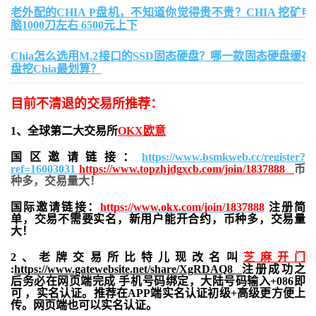
老外配的CHIA P盘机，不知道你觉得贵不贵？CHIA 挖矿电
脑1000刀左右 6500元上下
Chia怎么选用M.2接口的SSD固态硬盘？哪一款固态硬盘缓存
盘挖Chia最划算？
目前不清退的交易所推荐：
1、全球第二大交易所
OKX欧意
国区邀请链接：
https://www.bsmkweb.cc/register?
ref=16003031
https://www.topzhjdgxcb.com/join/1837888
币
种多，交易量大！
国际邀请链接：
https://www.okx.com/join/1837888
注册简
单，交易不需要实名，新用户能开合约，
币种多，交易量
大！
2、老牌交易所比特儿现改名叫
芝麻开门
:
https://www.gatewebsite.net/share/XgRDAQ8
注册成功之
后务必在网页端完成 手机号码绑定，大陆号码输入+086即
可 ，实名认证。推荐在APP端实名认证初级+高级更方便上
传。网页端也可以实名认证。