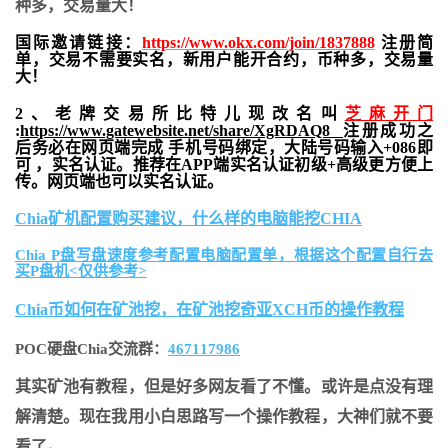
种多，交易量大！
国际邀请链接：
https://www.okx.com/join/1837888
注册简
单，交易不需要实名，新用户能开合约，
币种多，交易量
大！
2、老牌交易所比特儿现改名叫
芝麻开门
:
https://www.gatewebsite.net/share/XgRDAQ8
注册成功之
后务必在网页端完成 手机号码绑定，大陆号码输入+086即
可 ，实名认证。推荐在APP端实名认证初级+高级更方便上
传。网页端也可以实名认证。
Chia矿机配置购买建议，什么样的电脑能挖CHIA
Chia P盘写盘速度参考配置电脑配置单，根据这个配置自行去
买P盘机<仅供参考>
Chia币如何在矿池挖，在矿池挖奇亚XCH币的操作教程
POC硬盘Chia交流群：
467117986
其实矿池有教程，但是好多网友看了不懂。或许是点没有理
解清楚。现在我用小白思路写一个操作教程，大神们就不要
看了。