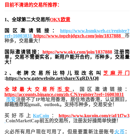
目前不清退的交易所推荐：
1、全球第二大交易所
OKX欧意
国区邀请链接：
https://www.bsmkweb.cc/register?
ref=16003031
https://www.topzhjdgxcb.com/join/1837888
币
种多，交易量大！
国际邀请链接：
https://www.okx.com/join/1837888
注册简
单，交易不需要实名，新用户能开合约，
币种多，交易量
大！
2、老牌交易所比特儿现改名叫
芝麻开门
:
https://www.gatewebsite.net/share/XgRDAQ8
全球最大交易所
币安
，国区邀请链接：
https://accounts.binance.com/zh-CN/register?ref=16003031
币安
注册不了IP地址用香港，居住地
选香港，认证照旧，
邮箱推荐如gmail、outlook。支持币种多，交易安全！
买好币上
KuCoin
：
https://www.kucoin.com/r/af/1f7w3
CoinMarketCap前五的交易所，注册友好操简单快捷！
火必所有用户现在可用了，但是要重新注册账号
火币
：