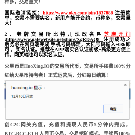
种多，交易量大！
国际邀请链接：
https://www.okx.com/join/1837888
注册简
单，交易不需要实名，新用户能开合约，
币种多，交易量
大！
2、老牌交易所比特儿现改名叫
芝麻开门
:
https://www.gatewebsite.net/share/XgRDAQ8
注册成功之
后务必在网页端完成 手机号码绑定，大陆号码输入+086即
可 ，实名认证。推荐在APP端实名认证初级+高级更方便上
传。网页端也可以实名认证。
火星币是HuoXing.IO的交易所代币，交易所手续费100%分
红给火星币持有者！正式运营后，分红每日结算！
创C2C网关充值，充值和提现人民币5分钟内完成，
BTC,BCC,ETH 人民币交易，交易挖矿模式，手续费100%