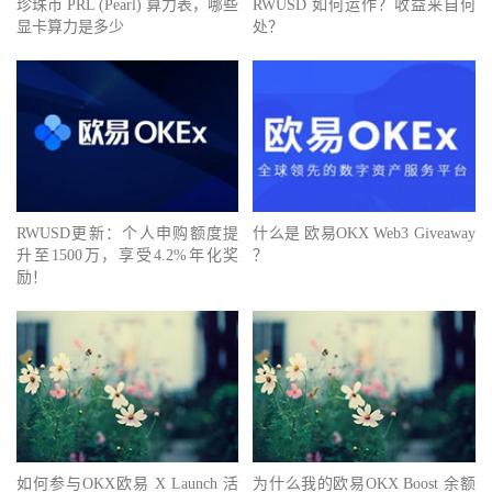
珍珠币 PRL (Pearl) 算力表，哪些
RWUSD 如何运作？收益来自何
显卡算力是多少
处？
RWUSD更新：个人申购额度提
什么是 欧易OKX Web3 Giveaway
升至1500万，享受4.2%年化奖
？
励！
如何参与OKX欧易 X Launch 活
为什么我的欧易OKX Boost 余额