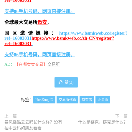
ref=16003031
支持86手机号码，网页直接注册。
全球最大交易所
币安
，
国区邀请链接：
https://www.bsmkweb.cc/register?
ref=16003031
https://www.bsmkweb.cc/zh-CN/register?
ref=16003031
支持86手机号码，网页直接注册。
AD：
【在哪卖卖交易】
交易所
赞(
3
)
标签：
HuoXing.IO
交易所代币
持有者
火星币
上一篇
下一篇
暴风播酷云云码长什么样？没有
什么是链克，链克是什么？
抽中云码的朋友看看