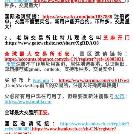
ref=16003031
https://www.topzhjdgxcb.com/join/1837888
币
种多，交易量大！
国际邀请链接：
https://www.okx.com/join/1837888
注册简
单，交易不需要实名，新用户能开合约，
币种多，交易量
大！
2、老牌交易所比特儿现改名叫
芝麻开门
:
https://www.gatewebsite.net/share/XgRDAQ8
全球最大交易所
币安
，国区邀请链接：
https://accounts.binance.com/zh-CN/register?ref=16003031
币安
注册不了IP地址用香港，居住地
选香港，认证照旧，
邮箱推荐如gmail、outlook。支持币种多，交易安全！
买好币上
KuCoin
：
https://www.kucoin.com/r/af/1f7w3
CoinMarketCap前五的交易所，注册友好操简单快捷！
火必所有用户现在可用了，但是要重新注册账号
火币
：
https://www.huobi.com
全球最大交易所
币安
，
国区邀请链接：
https://www.bsmkweb.cc/register?
ref=16003031
https://www.bsmkweb.cc/zh-CN/register?